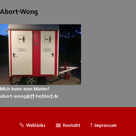
Abort-Wong
Mich kann man Mieten!
abort-wong@ff-hofdorf.de
Weblinks
Kontakt
Impressum