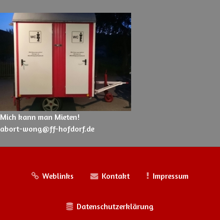
Mich kann man Mieten!
abort-wong@ff-hofdorf.de
Weblinks
Kontakt
Impressum
Datenschutzerklärung