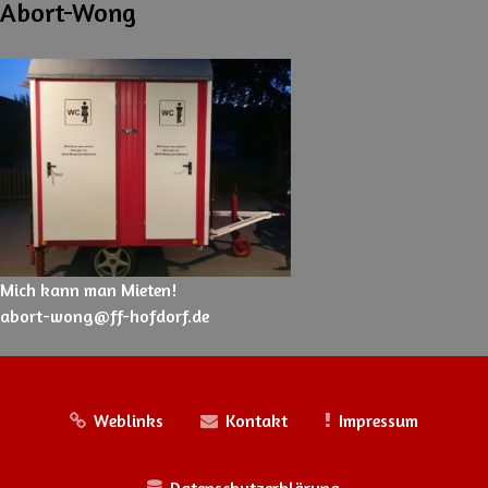
Abort-Wong
Mich kann man Mieten!
abort-wong@ff-hofdorf.de
Weblinks
Kontakt
Impressum