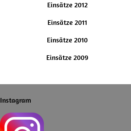
Einsätze 2012
Einsätze 2011
Einsätze 2010
Einsätze 2009
Instagram