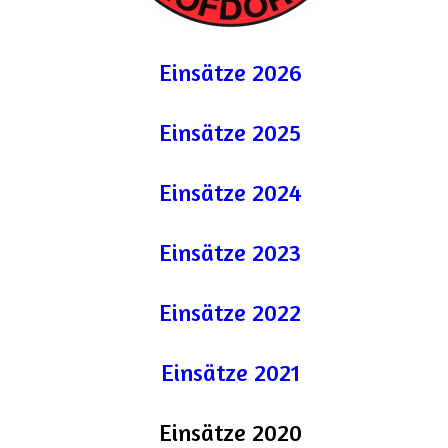
Einsätze 2026
Einsätze 2025
Einsätze 2024
Einsätze 2023
Einsätze 2022
Einsätze 2021
Einsätze 2020