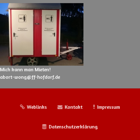
Mich kann man Mieten!
abort-wong@ff-hofdorf.de
Weblinks
Kontakt
Impressum
Datenschutzerklärung