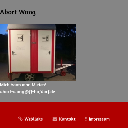
Abort-Wong
Mich kann man Mieten!
abort-wong@ff-hofdorf.de
Weblinks
Kontakt
Impressum