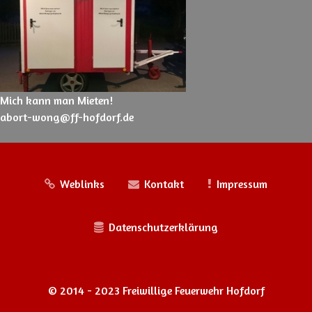
Mich kann man Mieten!
abort-wong@ff-hofdorf.de
Weblinks
Kontakt
Impressum
Datenschutzerklärung
© 2014 - 2023 Freiwillige Feuerwehr Hofdorf